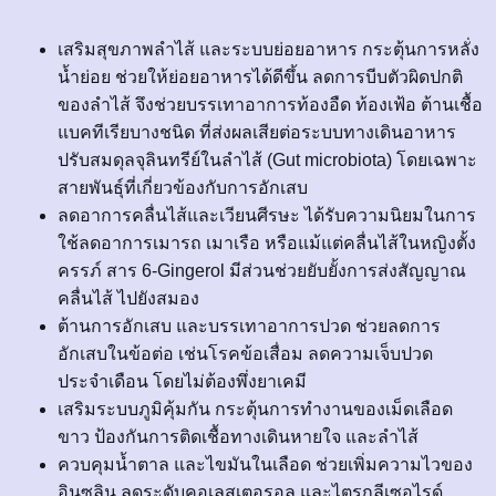
เสริมสุขภาพลำไส้ และระบบย่อยอาหาร กระตุ้นการหลั่ง
น้ำย่อย ช่วยให้ย่อยอาหารได้ดีขึ้น ลดการบีบตัวผิดปกติ
ของลำไส้ จึงช่วยบรรเทาอาการท้องอืด ท้องเฟ้อ ต้านเชื้อ
แบคทีเรียบางชนิด ที่ส่งผลเสียต่อระบบทางเดินอาหาร
ปรับสมดุลจุลินทรีย์ในลำไส้ (Gut microbiota) โดยเฉพาะ
สายพันธุ์ที่เกี่ยวข้องกับการอักเสบ
ลดอาการคลื่นไส้และเวียนศีรษะ ได้รับความนิยมในการ
ใช้ลดอาการเมารถ เมาเรือ หรือแม้แต่คลื่นไส้ในหญิงตั้ง
ครรภ์ สาร 6-Gingerol มีส่วนช่วยยับยั้งการส่งสัญญาณ
คลื่นไส้ ไปยังสมอง
ต้านการอักเสบ และบรรเทาอาการปวด ช่วยลดการ
อักเสบในข้อต่อ เช่นโรคข้อเสื่อม ลดความเจ็บปวด
ประจำเดือน โดยไม่ต้องพึ่งยาเคมี
เสริมระบบภูมิคุ้มกัน กระตุ้นการทำงานของเม็ดเลือด
ขาว ป้องกันการติดเชื้อทางเดินหายใจ และลำไส้
ควบคุมน้ำตาล และไขมันในเลือด ช่วยเพิ่มความไวของ
อินซูลิน ลดระดับคอเลสเตอรอล และไตรกลีเซอไรด์