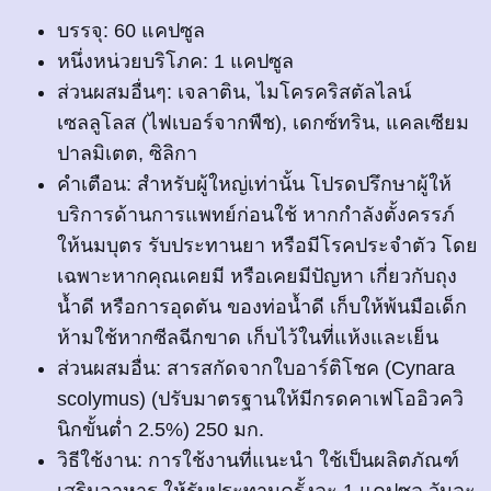
บรรจุ: 60 แคปซูล
หนึ่งหน่วยบริโภค: 1 แคปซูล
ส่วนผสมอื่นๆ: เจลาติน, ไมโครคริสตัลไลน์
เซลลูโลส (ไฟเบอร์จากพืช), เดกซ์ทริน, แคลเซียม
ปาลมิเตต, ซิลิกา
คำเตือน: สำหรับผู้ใหญ่เท่านั้น โปรดปรึกษาผู้ให้
บริการด้านการแพทย์ก่อนใช้ หากกำลังตั้งครรภ์
ให้นมบุตร รับประทานยา หรือมีโรคประจำตัว โดย
เฉพาะหากคุณเคยมี หรือเคยมีปัญหา เกี่ยวกับถุง
น้ำดี หรือการอุดตัน ของท่อน้ำดี เก็บให้พ้นมือเด็ก
ห้ามใช้หากซีลฉีกขาด เก็บไว้ในที่แห้งและเย็น
ส่วนผสมอื่น: สารสกัดจากใบอาร์ติโชค (Cynara
scolymus) (ปรับมาตรฐานให้มีกรดคาเฟโออิวควิ
นิกขั้นต่ำ 2.5%) 250 มก.
วิธีใช้งาน: การใช้งานที่แนะนำ ใช้เป็นผลิตภัณฑ์
เสริมอาหาร ให้รับประทานครั้งละ 1 แคปซูล วันละ