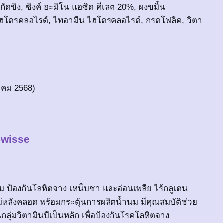
กัดขิง, ซิงค์ อะมิโน แอซิด คีเลต 20%, ผงขมิ้น
 ไฮโดรคลอไรด์, ไทอามีน ไฮโดรคลอไรด์, กรดโฟลิค, วิตา
าคม 2568)
Swisse
ำนม ป้องกันโลหิตจาง เหน็บชา และอ่อนเพลีย ไร้กลูเตน
ม่หลังคลอด พร้อมกระตุ้นการผลิตน้ำนม มีคุณสมบัติช่วย
ุ่มวิตามินบีเป็นหลัก เพื่อป้องกันโรคโลหิตจาง