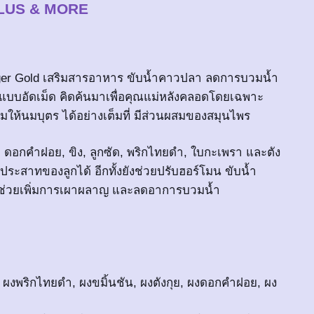
LUS & MORE
er Gold เสริมสารอาหาร ขับน้ำคาวปลา ลดการบวมน้ำ
รูปแบบอัดเม็ด คิดค้นมาเพื่อคุณแม่หลังคลอดโดยเฉพาะ
ให้นมบุตร ได้อย่างเต็มที่ มีส่วนผสมของสมุนไพร
น, ดอกคำฝอย, ขิง, ลูกซัด, พริกไทยดำ, ใบกะเพรา และตัง
ประสาทของลูกได้ อีกทั้งยังช่วยปรับฮอร์โมน ขับน้ำ
ช่วยเพิ่มการเผาผลาญ และลดอาการบวมน้ำ
 ผงพริกไทยดำ, ผงขมิ้นชัน, ผงตังกุย, ผงดอกคำฝอย, ผง