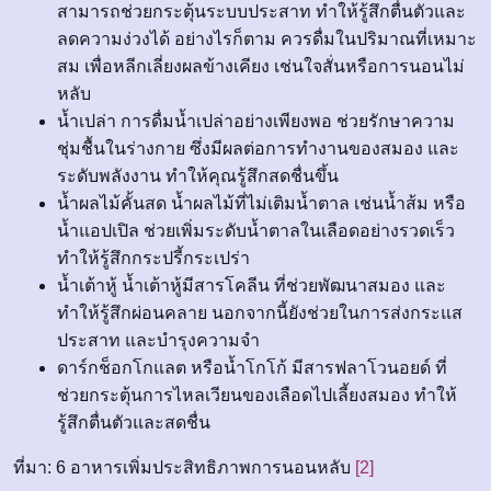
สามารถช่วยกระตุ้นระบบประสาท ทำให้รู้สึกตื่นตัวและ
ลดความง่วงได้ อย่างไรก็ตาม ควรดื่มในปริมาณที่เหมาะ
สม เพื่อหลีกเลี่ยงผลข้างเคียง เช่นใจสั่นหรือการนอนไม่
หลับ
น้ำเปล่า การดื่มน้ำเปล่าอย่างเพียงพอ ช่วยรักษาความ
ชุ่มชื้นในร่างกาย ซึ่งมีผลต่อการทำงานของสมอง และ
ระดับพลังงาน ทำให้คุณรู้สึกสดชื่นขึ้น
น้ำผลไม้คั้นสด น้ำผลไม้ที่ไม่เติมน้ำตาล เช่นน้ำส้ม หรือ
น้ำแอปเปิล ช่วยเพิ่มระดับน้ำตาลในเลือดอย่างรวดเร็ว
ทำให้รู้สึกกระปรี้กระเปร่า
น้ำเต้าหู้ น้ำเต้าหู้มีสารโคลีน ที่ช่วยพัฒนาสมอง และ
ทำให้รู้สึกผ่อนคลาย นอกจากนี้ยังช่วยในการส่งกระแส
ประสาท และบำรุงความจำ
ดาร์กช็อกโกแลต หรือน้ำโกโก้ มีสารฟลาโวนอยด์ ที่
ช่วยกระตุ้นการไหลเวียนของเลือดไปเลี้ยงสมอง ทำให้
รู้สึกตื่นตัวและสดชื่น
ที่มา: 6 อาหารเพิ่มประสิทธิภาพการนอนหลับ
[2]