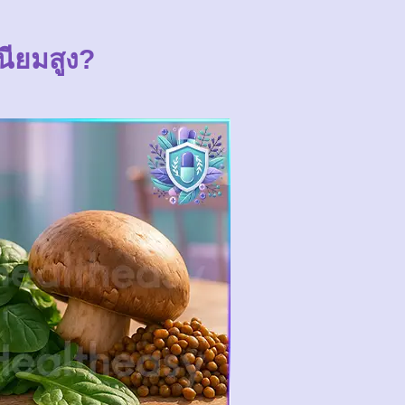
เนียมสูง?