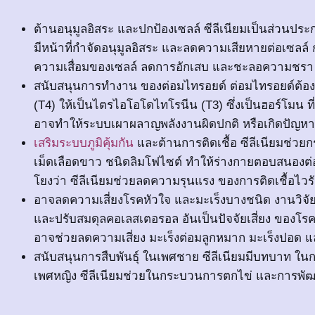
ต้านอนุมูลอิสระ และปกป้องเซลล์ ซีลีเนียมเป็นส่วนประ
มีหน้าที่กำจัดอนุมูลอิสระ และลดความเสียหายต่อเซลล์ 
ความเสื่อมของเซลล์ ลดการอักเสบ และชะลอความชรา
สนับสนุนการทำงาน ของต่อมไทรอยด์ ต่อมไทรอยด์ต้องใ
(T4) ให้เป็นไตรไอโอโดไทโรนีน (T3) ซึ่งเป็นฮอร์โมน ที
อาจทำให้ระบบเผาผลาญพลังงานผิดปกติ หรือเกิดปัญหาเ
เสริมระบบภูมิคุ้มกัน
และต้านการติดเชื้อ ซีลีเนียมช่วยก
เม็ดเลือดขาว ชนิดลิมโฟไซต์ ทำให้ร่างกายตอบสนองต่อเช
โยงว่า ซีลีเนียมช่วยลดความรุนแรง ของการติดเชื้อไว
อาจลดความเสี่ยงโรคหัวใจ และมะเร็งบางชนิด งานวิจัย
และปรับสมดุลคอเลสเตอรอล อันเป็นปัจจัยเสี่ยง ของโรคห
อาจช่วยลดความเสี่ยง มะเร็งต่อมลูกหมาก มะเร็งปอด แ
สนับสนุนการสืบพันธุ์ ในเพศชาย ซีลีเนียมมีบทบาท ใน
เพศหญิง ซีลีเนียมช่วยในกระบวนการตกไข่ และการพั