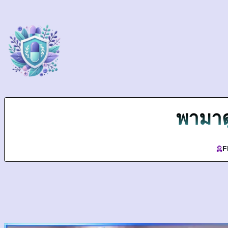
พามาดู
F