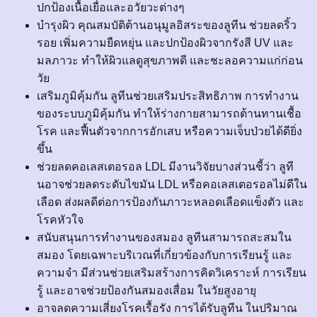
ปกป้องเนื้อเยื่อและอวัยวะต่างๆ
บำรุงผิว คุณสมบัติต้านอนุมูลอิสระของลูทีน ช่วยลดริ้ว
รอย เพิ่มความยืดหยุ่น และปกป้องผิวจากรังสี UV และ
มลภาวะ ทำให้ผิวแลดูสุขภาพดี และชะลอความแก่ก่อน
วัย
เสริมภูมิคุ้มกัน ลูทีนช่วยเสริมประสิทธิภาพ การทำงาน
ของระบบภูมิคุ้มกัน ทำให้ร่างกายสามารถต้านทานเชื้อ
โรค และฟื้นตัวจากการอักเสบ หรือความเจ็บป่วยได้ดียิ่ง
ขึ้น
ช่วยลดคอเลสเตอรอล LDL มีงานวิจัยบางส่วนชี้ว่า ลูที
นอาจช่วยลดระดับไขมัน LDL หรือคอเลสเตอรอลไม่ดีใน
เลือด ส่งผลดีต่อการป้องกันภาวะหลอดเลือดแข็งตัว และ
โรคหัวใจ
สนับสนุนการทำงานของสมอง ลูทีนสามารถสะสมใน
สมอง โดยเฉพาะบริเวณที่เกี่ยวข้องกับการเรียนรู้ และ
ความจำ มีส่วนช่วยเสริมสร้างการคิดวิเคราะห์ การเรียน
รู้ และอาจช่วยป้องกันสมองเสื่อม ในวัยสูงอายุ
อาจลดความเสี่ยงโรคเรื้อรัง การได้รับลูทีน ในปริมาณ