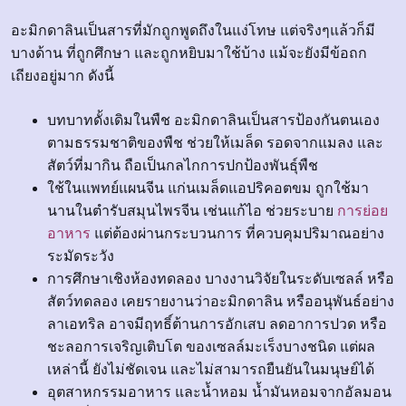
อะมิกดาลินเป็นสารที่มักถูกพูดถึงในแง่โทษ แต่จริงๆแล้วก็มี
บางด้าน ที่ถูกศึกษา และถูกหยิบมาใช้บ้าง แม้จะยังมีข้อถก
เถียงอยู่มาก ดังนี้
บทบาทดั้งเดิมในพืช อะมิกดาลินเป็นสารป้องกันตนเอง
ตามธรรมชาติของพืช ช่วยให้เมล็ด รอดจากแมลง และ
สัตว์ที่มากิน ถือเป็นกลไกการปกป้องพันธุ์พืช
ใช้ในแพทย์แผนจีน แก่นเมล็ดแอปริคอตขม ถูกใช้มา
นานในตำรับสมุนไพรจีน เช่นแก้ไอ ช่วยระบาย
การย่อย
อาหาร
แต่ต้องผ่านกระบวนการ ที่ควบคุมปริมาณอย่าง
ระมัดระวัง
การศึกษาเชิงห้องทดลอง บางงานวิจัยในระดับเซลล์ หรือ
สัตว์ทดลอง เคยรายงานว่าอะมิกดาลิน หรืออนุพันธ์อย่าง
ลาเอทริล อาจมีฤทธิ์ต้านการอักเสบ ลดอาการปวด หรือ
ชะลอการเจริญเติบโต ของเซลล์มะเร็งบางชนิด แต่ผล
เหล่านี้ ยังไม่ชัดเจน และไม่สามารถยืนยันในมนุษย์ได้
อุตสาหกรรมอาหาร และน้ำหอม น้ำมันหอมจากอัลมอน