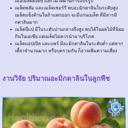
เมื่อเมล็ดยังดิบ และไม่ได้ผ่านการแปรรูป
เมล็ดพลัม และเมล็ดเชอร์รี พบอะมิกดาลินในระดับสูง
เมล็ดแข็งด้านในถ้าแตกออก จะมีแก่นเมล็ด ที่มีสารมิ
กดาลินมาก
เมล็ดปี่แป่ มีในระดับปานกลางถึงสูง พบได้ในผลไม้ที่นิยม
กินในเอเชีย แต่เมล็ดไม่ควรนำมาบริโภค
เมล็ดแอปเปิล และแพร์ มีอะมิกดาลินในระดับต่ำ แต่หาก
เคี้ยวจำนวนมาก หรือบดรวมกัน ก็อาจเพิ่มความเสี่ยง
งานวิจัย ปริมาณอะมิกดาลินในลูกพีช