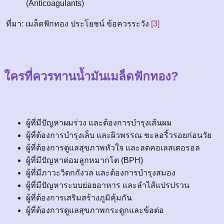
(Anticoagulants)
ที่มา: เมล็ดฟักทอง ประโยชน์ ข้อควรระวัง
[3]
ใครที่ควรทานน้ำมันเมล็ดฟักทอง?
ผู้ที่มีปัญหาผมร่วง และต้องการบำรุงเส้นผม
ผู้ที่ต้องการบำรุงเล็บ และผิวพรรณ ชะลอริ้วรอยก่อนวัย
ผู้ที่ต้องการดูแลสุขภาพหัวใจ และลดคอเลสเตอรอล
ผู้ที่มีปัญหาต่อมลูกหมากโต (BPH)
ผู้ที่มีภาวะวิตกกังวล และต้องการบำรุงสมอง
ผู้ที่มีปัญหาระบบย่อยอาหาร และลำไส้แปรปรวน
ผู้ที่ต้องการเสริมสร้างภูมิคุ้มกัน
ผู้ที่ต้องการดูแลสุขภาพกระดูกและข้อต่อ