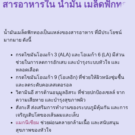
สารอาหารใน น้ำมัน เมล็ดฟักทอง
น้ำมันเมล็ดฟักทองเป็นแหล่งของสารอาหาร ที่มีประโยชน์
มากมาย ดังนี้
กรดไขมันโอเมก้า 3 (ALA) และโอเมก้า 6 (LA) มีส่วน
ช่วยในการลดการอักเสบ และบำรุงระบบหัวใจ และ
หลอดเลือด
กรดไขมันโอเมก้า 9 (โอเลอิก) ที่ช่วยให้ผิวหนังชุ่มชื้น
และลดระดับคอเลสเตอรอล
วิตามินอี สารต้านอนุมูลอิสระ ที่ช่วยปกป้องเซลล์ จาก
ความเสียหาย และบำรุงสุขภาพผิว
สังกะสี ส่งเสริมการทำงานของระบบภูมิคุ้มกัน และการ
เจริญเติบโตของเส้นผมและเล็บ
แมกนีเซียม
ช่วยผ่อนคลายกล้ามเนื้อ และสนับสนุน
สุขภาพของหัวใจ