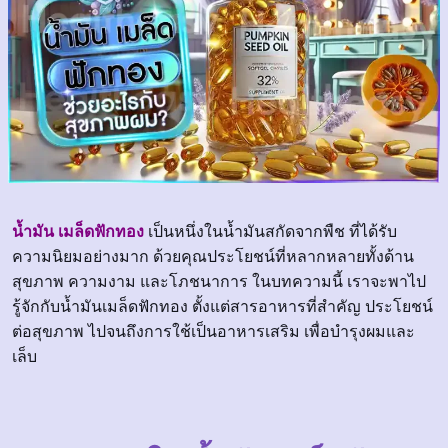
น้ำมัน เมล็ดฟักทอง
เป็นหนึ่งในน้ำมันสกัดจากพืช ที่ได้รับ
ความนิยมอย่างมาก ด้วยคุณประโยชน์ที่หลากหลายทั้งด้าน
สุขภาพ ความงาม และโภชนาการ ในบทความนี้ เราจะพาไป
รู้จักกับน้ำมันเมล็ดฟักทอง ตั้งแต่สารอาหารที่สำคัญ ประโยชน์
ต่อสุขภาพ ไปจนถึงการใช้เป็นอาหารเสริม เพื่อบำรุงผมและ
เล็บ