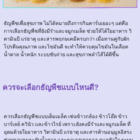
ธัญพืชเพื่อสุขภาพ ไม่ได้หมายถึงการกินคาร์บเยอะๆ แต่คือ
การเลือกธัญพืชที่ยังมีรำและจมูกเมล็ด ช่วยให้ได้ใยอาหาร วิ
ตามินบี แร่ธาตุ และสารพฤกษเคมีครบกว่า เมื่อทานคู่กับผัก
โปรตีนคุณภาพ และไขมันดี จะทำให้ควบคุมไขมันในเลือด
น้ำตาล น้ำหนัก ระบบขับถ่าย และสุขภาพลำไส้ได้ดีขึ้น
ควรจะเลือกธัญพืชแบบไหนดี?
ควรเลือกธัญพืชแบบเต็มเมล็ด เช่นข้าวกล้อง ข้าวโอ๊ต ข้าว
บาร์เลย์ ควินัว และข้าวไรย์ เพราะยังคงมีรำและจมูกเมล็ด ที่
อุดมด้วยใยอาหาร วิตามินบี แร่ธาตุ และสารต้านอนุมูลอิสระ
ช่วยควบคุมระดับน้ำตาล และคอเลสเตอรอล ดูแลหัวใจ ระบบ