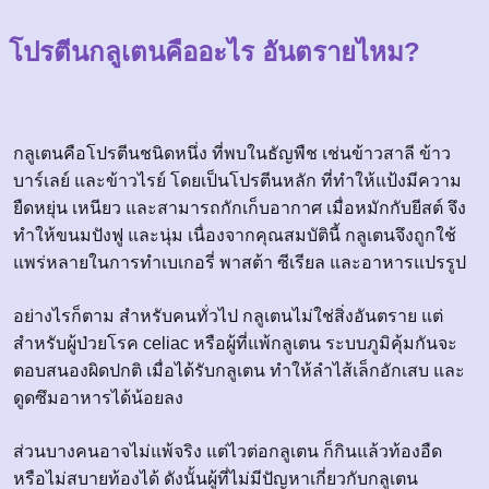
โปรตีนกลูเตนคืออะไร อันตรายไหม?
กลูเตนคือโปรตีนชนิดหนึ่ง ที่พบในธัญพืช เช่นข้าวสาลี ข้าว
บาร์เลย์ และข้าวไรย์ โดยเป็นโปรตีนหลัก ที่ทำให้แป้งมีความ
ยืดหยุ่น เหนียว และสามารถกักเก็บอากาศ เมื่อหมักกับยีสต์ จึง
ทำให้ขนมปังฟู และนุ่ม เนื่องจากคุณสมบัตินี้ กลูเตนจึงถูกใช้
แพร่หลายในการทำเบเกอรี่ พาสต้า ซีเรียล และอาหารแปรรูป
อย่างไรก็ตาม สำหรับคนทั่วไป กลูเตนไม่ใช่สิ่งอันตราย แต่
สำหรับผู้ป่วยโรค celiac หรือผู้ที่แพ้กลูเตน ระบบภูมิคุ้มกันจะ
ตอบสนองผิดปกติ เมื่อได้รับกลูเตน ทำให้ลำไส้เล็กอักเสบ และ
ดูดซึมอาหารได้น้อยลง
ส่วนบางคนอาจไม่แพ้จริง แต่ไวต่อกลูเตน ก็กินแล้วท้องอืด
หรือไม่สบายท้องได้ ดังนั้นผู้ที่ไม่มีปัญหาเกี่ยวกับกลูเตน