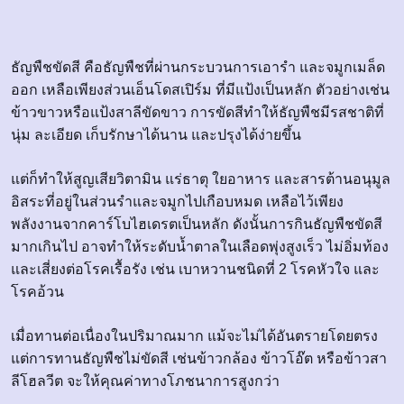
ธัญพืชขัดสี คือธัญพืชที่ผ่านกระบวนการเอารำ และจมูกเมล็ด
ออก เหลือเพียงส่วนเอ็นโดสเปิร์ม ที่มีแป้งเป็นหลัก ตัวอย่างเช่น
ข้าวขาวหรือแป้งสาลีขัดขาว การขัดสีทำให้ธัญพืชมีรสชาติที่
นุ่ม ละเอียด เก็บรักษาได้นาน และปรุงได้ง่ายขึ้น
แต่ก็ทำให้สูญเสียวิตามิน แร่ธาตุ ใยอาหาร และสารต้านอนุมูล
อิสระที่อยู่ในส่วนรำและจมูกไปเกือบหมด เหลือไว้เพียง
พลังงานจากคาร์โบไฮเดรตเป็นหลัก ดังนั้นการกินธัญพืชขัดสี
มากเกินไป อาจทำให้ระดับน้ำตาลในเลือดพุ่งสูงเร็ว ไม่อิ่มท้อง
และเสี่ยงต่อโรคเรื้อรัง เช่น เบาหวานชนิดที่ 2 โรคหัวใจ และ
โรคอ้วน
เมื่อทานต่อเนื่องในปริมาณมาก แม้จะไม่ได้อันตรายโดยตรง
แต่การทานธัญพืชไม่ขัดสี เช่นข้าวกล้อง ข้าวโอ๊ต หรือข้าวสา
ลีโฮลวีต จะให้คุณค่าทางโภชนาการสูงกว่า