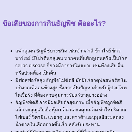
ข้อเสียของการกินธัญพืช คืออะไร?
แพ้กลูเตน ธัญพืชบางชนิด เช่นข้าวสาลี ข้าวไรย์ ข้าว
บาร์เลย์ มีโปรตีนกลูเตน หากคนที่แพ้กลูเตนหรือเป็นโรค
celiac disease ก็อาจมีอาการไม่สบาย เช่นท้องเสีย ผื่น
หรือปวดท้อง เป็นต้น
มีฟอสฟอรัสสูง ธัญพืชไม่ขัดสี มักมีแร่ธาตุฟอสฟอรัส ใน
ปริมาณที่ค่อนข้างสูง ซึ่งอาจเป็นปัญหาสำหรับผู้ป่วยโรค
ไตเรื้อรัง ที่ต้องควบคุมการรับแร่ธาตุบางอย่าง
ธัญพืชขัดสี อาจมีผลเสียต่อสุขภาพ เมื่อธัญพืชถูกขัดสี
แล้ว จะสูญเสียเยื่อหุ้มเมล็ด และจมูกเมล็ด ทำให้ปริมาณ
ไฟเบอร์ วิตามิน แร่ธาตุ และสารต้านอนุมูลอิสระลดลง
น้ำตาลในเลือดอาจขึ้นเร็ว หลังรับประทาน
ผลต่อผู้มีปัญหาทางเดินอาหาร ผู้ที่มีอาการทางเดิน