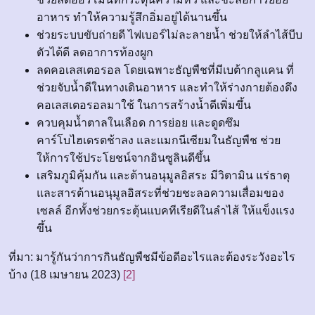
อาหาร ทำให้ความรู้สึกอิ่มอยู่ได้นานขึ้น
ช่วยระบบขับถ่ายดี ไฟเบอร์ไม่ละลายน้ำ ช่วยให้ลำไส้บีบ
ตัวได้ดี ลดอาการท้องผูก
ลดคอเลสเตอรอล โดยเฉพาะธัญพืชที่มีเบต้ากลูแคน ที่
ช่วยจับน้ำดีในทางเดินอาหาร และทำให้ร่างกายต้องดึง
คอเลสเตอรอลมาใช้ ในการสร้างน้ำดีเพิ่มขึ้น
ควบคุมน้ำตาลในเลือด การย่อย และดูดซึม
คาร์โบไฮเดรตช้าลง และแมกนีเซียมในธัญพืช ช่วย
ให้การใช้ประโยชน์จากอินซูลินดีขึ้น
เสริมภูมิคุ้มกัน และต้านอนุมูลอิสระ มีวิตามิน แร่ธาตุ
และสารต้านอนุมูลอิสระที่ช่วยชะลอความเสื่อมของ
เซลล์ อีกทั้งช่วยกระตุ้นแบคทีเรียดีในลำไส้ ให้แข็งแรง
ขึ้น
ที่มา: มารู้กันว่าการกินธัญพืชมีข้อดีอะไรและต้องระวังอะไร
บ้าง (18 เมษายน 2023)
[2]